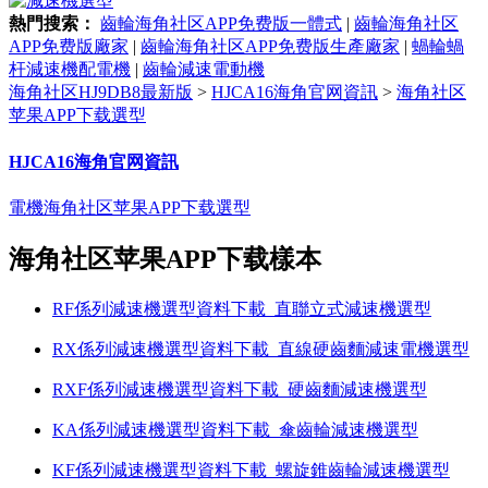
熱門搜索：
齒輪海角社区APP免费版一體式
|
齒輪海角社区
APP免费版廠家
|
齒輪海角社区APP免费版生產廠家
|
蝸輪蝸
杆減速機配電機
|
齒輪減速電動機
海角社区HJ9DB8最新版
>
HJCA16海角官网資訊
>
海角社区
苹果APP下载選型
HJCA16海角官网資訊
電機海角社区苹果APP下载選型
海角社区苹果APP下载樣本
RF係列減速機選型資料下載_直聯立式減速機選型
RX係列減速機選型資料下載_直線硬齒麵減速電機選型
RXF係列減速機選型資料下載_硬齒麵減速機選型
KA係列減速機選型資料下載_傘齒輪減速機選型
KF係列減速機選型資料下載_螺旋錐齒輪減速機選型