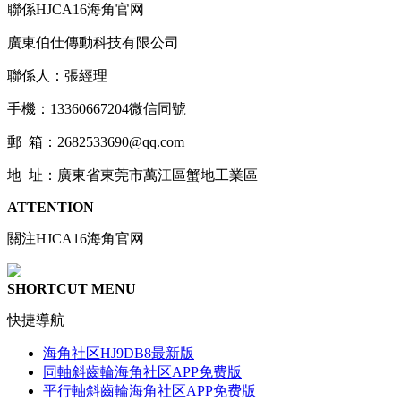
聯係HJCA16海角官网
廣東伯仕傳動科技有限公司
聯係人：張經理
手機：13360667204微信同號
郵 箱：2682533690@qq.com
地 址：廣東省東莞市萬江區蟹地工業區
ATTENTION
關注HJCA16海角官网
SHORTCUT MENU
快捷導航
海角社区HJ9DB8最新版
同軸斜齒輪海角社区APP免费版
平行軸斜齒輪海角社区APP免费版