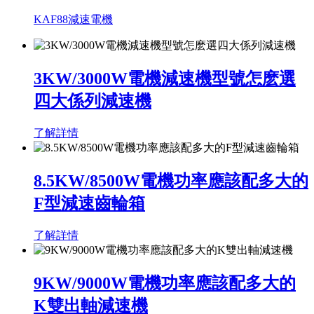
KAF88減速電機
3KW/3000W電機減速機型號怎麽選
四大係列減速機
了解詳情
8.5KW/8500W電機功率應該配多大的
F型減速齒輪箱
了解詳情
9KW/9000W電機功率應該配多大的
K雙出軸減速機