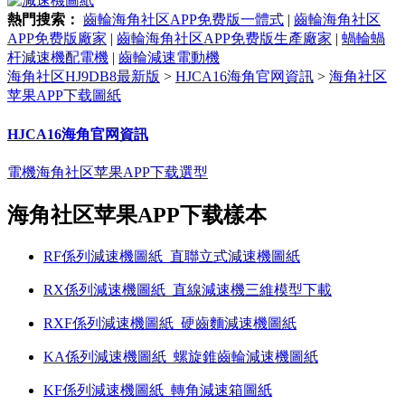
熱門搜索：
齒輪海角社区APP免费版一體式
|
齒輪海角社区
APP免费版廠家
|
齒輪海角社区APP免费版生產廠家
|
蝸輪蝸
杆減速機配電機
|
齒輪減速電動機
海角社区HJ9DB8最新版
>
HJCA16海角官网資訊
>
海角社区
苹果APP下载圖紙
HJCA16海角官网資訊
電機海角社区苹果APP下载選型
海角社区苹果APP下载樣本
RF係列減速機圖紙_直聯立式減速機圖紙
RX係列減速機圖紙_直線減速機三維模型下載
RXF係列減速機圖紙_硬齒麵減速機圖紙
KA係列減速機圖紙_螺旋錐齒輪減速機圖紙
KF係列減速機圖紙_轉角減速箱圖紙