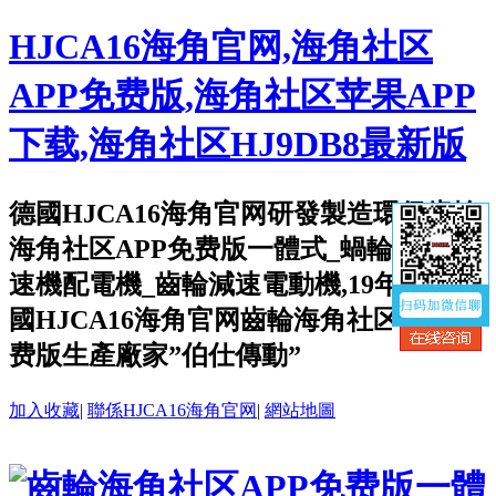
HJCA16海角官网,海角社区
APP免费版,海角社区苹果APP
下载,海角社区HJ9DB8最新版
德國HJCA16海角官网研發製造環保齒輪
海角社区APP免费版一體式_蝸輪蝸杆減
速機配電機_齒輪減速電動機,19年創辦中
國HJCA16海角官网齒輪海角社区APP免
费版生產廠家”伯仕傳動”
加入收藏
|
聯係HJCA16海角官网
|
網站地圖