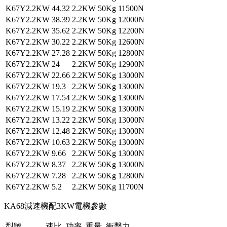
K67Y2.2KW
44.32
2.2KW
50Kg
11500N
K67Y2.2KW
38.39
2.2KW
50Kg
12000N
K67Y2.2KW
35.62
2.2KW
50Kg
12200N
K67Y2.2KW
30.22
2.2KW
50Kg
12600N
K67Y2.2KW
27.28
2.2KW
50Kg
12800N
K67Y2.2KW
24
2.2KW
50Kg
12900N
K67Y2.2KW
22.66
2.2KW
50Kg
13000N
K67Y2.2KW
19.3
2.2KW
50Kg
13000N
K67Y2.2KW
17.54
2.2KW
50Kg
13000N
K67Y2.2KW
15.19
2.2KW
50Kg
13000N
K67Y2.2KW
13.22
2.2KW
50Kg
13000N
K67Y2.2KW
12.48
2.2KW
50Kg
13000N
K67Y2.2KW
10.63
2.2KW
50Kg
13000N
K67Y2.2KW
9.66
2.2KW
50Kg
13000N
K67Y2.2KW
8.37
2.2KW
50Kg
13000N
K67Y2.2KW
7.28
2.2KW
50Kg
12800N
K67Y2.2KW
5.2
2.2KW
50Kg
11700N
KA68減速機配3KW電機參數
型號
速比
功率
重量
衝擊力