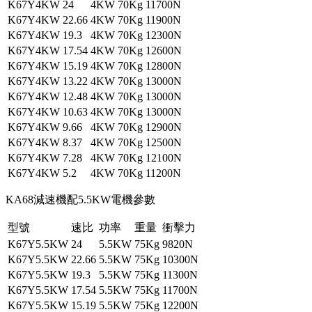
K67Y4KW
24
4KW
70Kg
11700N
K67Y4KW
22.66
4KW
70Kg
11900N
K67Y4KW
19.3
4KW
70Kg
12300N
K67Y4KW
17.54
4KW
70Kg
12600N
K67Y4KW
15.19
4KW
70Kg
12800N
K67Y4KW
13.22
4KW
70Kg
13000N
K67Y4KW
12.48
4KW
70Kg
13000N
K67Y4KW
10.63
4KW
70Kg
13000N
K67Y4KW
9.66
4KW
70Kg
12900N
K67Y4KW
8.37
4KW
70Kg
12500N
K67Y4KW
7.28
4KW
70Kg
12100N
K67Y4KW
5.2
4KW
70Kg
11200N
KA68減速機配5.5KW電機參數
型號
速比
功率
重量
衝擊力
K67Y5.5KW
24
5.5KW
75Kg
9820N
K67Y5.5KW
22.66
5.5KW
75Kg
10300N
K67Y5.5KW
19.3
5.5KW
75Kg
11300N
K67Y5.5KW
17.54
5.5KW
75Kg
11700N
K67Y5.5KW
15.19
5.5KW
75Kg
12200N