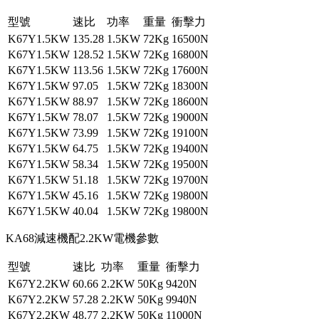
型號
速比
功率
重量
衝擊力
K67Y1.5KW
135.28
1.5KW
72Kg
16500N
K67Y1.5KW
128.52
1.5KW
72Kg
16800N
K67Y1.5KW
113.56
1.5KW
72Kg
17600N
K67Y1.5KW
97.05
1.5KW
72Kg
18300N
K67Y1.5KW
88.97
1.5KW
72Kg
18600N
K67Y1.5KW
78.07
1.5KW
72Kg
19000N
K67Y1.5KW
73.99
1.5KW
72Kg
19100N
K67Y1.5KW
64.75
1.5KW
72Kg
19400N
K67Y1.5KW
58.34
1.5KW
72Kg
19500N
K67Y1.5KW
51.18
1.5KW
72Kg
19700N
K67Y1.5KW
45.16
1.5KW
72Kg
19800N
K67Y1.5KW
40.04
1.5KW
72Kg
19800N
KA68減速機配2.2KW電機參數
型號
速比
功率
重量
衝擊力
K67Y2.2KW
60.66
2.2KW
50Kg
9420N
K67Y2.2KW
57.28
2.2KW
50Kg
9940N
K67Y2.2KW
48.77
2.2KW
50Kg
11000N