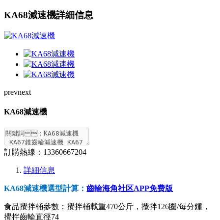
KA68減速機詳細信息
prev
next
KA68減速機
訂購熱線：
13360667204
詳細信息
KA68減速機選型計算：
齒輪海角社区APP免费版
食品攪拌桶參數：攪拌桶載重470公斤，攪拌126圈/每分鍾，
攪拌齒輪直徑74