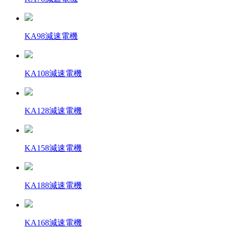
KA98減速電機
KA108減速電機
KA128減速電機
KA158減速電機
KA188減速電機
KA168減速電機