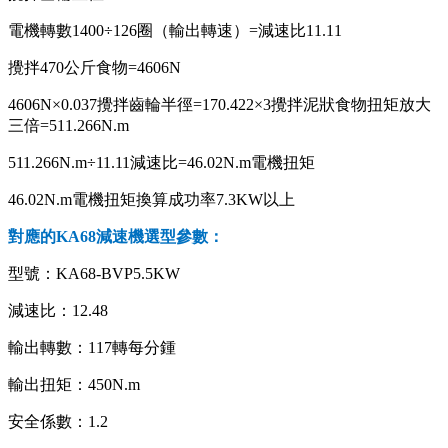
電機轉數1400÷126圈（輸出轉速）=減速比11.11
攪拌470公斤食物=4606N
4606N×0.037攪拌齒輪半徑=170.422×3攪拌泥狀食物扭矩放大
三倍=511.266N.m
511.266N.m÷11.11減速比=46.02N.m電機扭矩
46.02N.m電機扭矩換算成功率7.3KW以上
對應的KA68減速機選型參數：
型號：KA68-BVP5.5KW
減速比：12.48
輸出轉數：117轉每分鍾
輸出扭矩：450N.m
安全係數：1.2