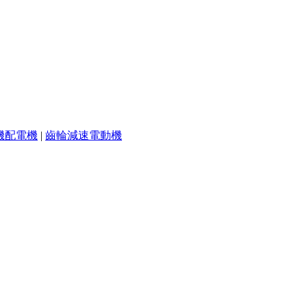
機配電機
|
齒輪減速電動機