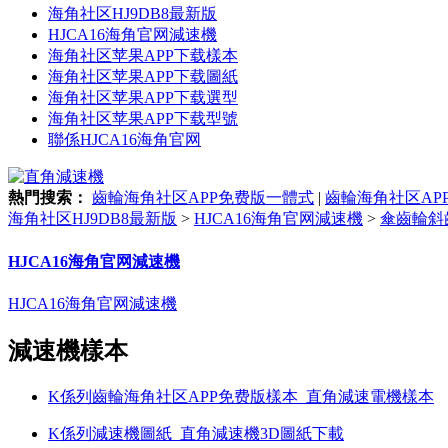
海角社区HJ9DB8最新版
HJCA16海角官网減速機
海角社区苹果APP下载樣本
海角社区苹果APP下载圖紙
海角社区苹果APP下载選型
海角社区苹果APP下载型號
聯係HJCA16海角官网
熱門搜索：
齒輪海角社区APP免费版一體式
|
齒輪海角社区AP
海角社区HJ9DB8最新版
>
HJCA16海角官网減速機
>
傘齒輪斜
HJCA16海角官网減速機
HJCA16海角官网減速機
減速機樣本
K係列齒輪海角社区APP免费版樣本_直角減速電機樣本
K係列減速機圖紙_直角減速機3D圖紙下載