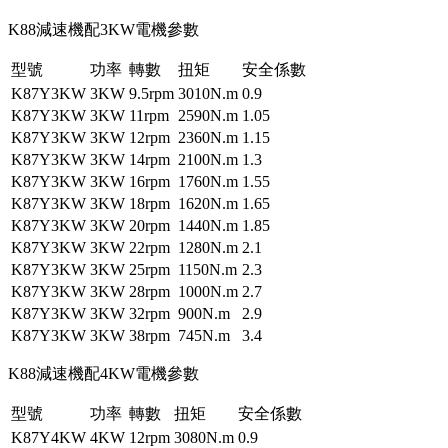
K88減速機配3KW電機參數
型號
功率
轉數
扭矩
安全係數
K87Y3KW
3KW
9.5rpm
3010N.m
0.9
K87Y3KW
3KW
11rpm
2590N.m
1.05
K87Y3KW
3KW
12rpm
2360N.m
1.15
K87Y3KW
3KW
14rpm
2100N.m
1.3
K87Y3KW
3KW
16rpm
1760N.m
1.55
K87Y3KW
3KW
18rpm
1620N.m
1.65
K87Y3KW
3KW
20rpm
1440N.m
1.85
K87Y3KW
3KW
22rpm
1280N.m
2.1
K87Y3KW
3KW
25rpm
1150N.m
2.3
K87Y3KW
3KW
28rpm
1000N.m
2.7
K87Y3KW
3KW
32rpm
900N.m
2.9
K87Y3KW
3KW
38rpm
745N.m
3.4
K88減速機配4KW電機參數
型號
功率
轉數
扭矩
安全係數
K87Y4KW
4KW
12rpm
3080N.m
0.9