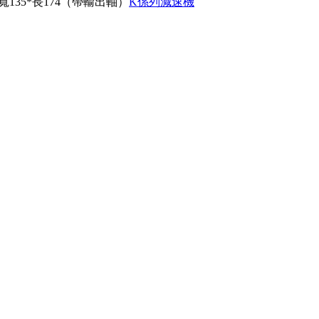
4*寬135*長174（帶輸出軸）
K係列減速機