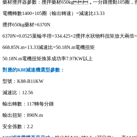
藥材攪拌器參數：攪拌藥材650kg，一分鍾攪動105圈
電機轉數1400÷105圈（輸出轉速）=減速比13.33
攪拌650kg藥材=6370N
6370N×0.0525葉輪半徑=334.425×2攪拌水狀物料扭矩放大兩倍=66
668.85N.m÷13.33減速比=50.18N.m電機扭矩
50.18N.m電機扭矩換算成功率7.97KW以上
對應的K88減速機選型參數：
型號：K88-B11KW
減速比：12.56
輸出轉數：117轉每分鍾
輸出扭矩：890N.m
安全係數：2.2