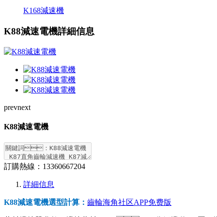
K168減速機
K88減速電機詳細信息
prev
next
K88減速電機
訂購熱線：
13360667204
詳細信息
K88減速電機選型計算：
齒輪海角社区APP免费版