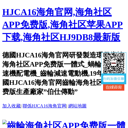
HJCA16海角官网,海角社区
APP免费版,海角社区苹果APP
下载,海角社区HJ9DB8最新版
德國HJCA16海角官网研發製造環保齒輪
海角社区APP免费版一體式_蝸輪蝸杆減
速機配電機_齒輪減速電動機,19年創辦中
國HJCA16海角官网齒輪海角社区APP免
费版生產廠家”伯仕傳動”
加入收藏
|
聯係HJCA16海角官网
|
網站地圖