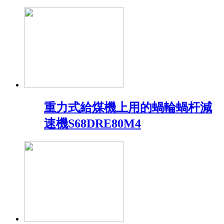
重力式給煤機上用的蝸輪蝸杆減
速機S68DRE80M4